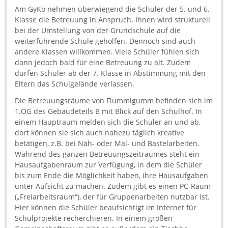
Am GyKo nehmen überwiegend die Schüler der 5. und 6.
Klasse die Betreu­ung in Anspruch. Ihnen wird strukturell
bei der Umstellung von der Grundschule auf die
weiterführende Schule geholfen. Den­noch sind auch
andere Klassen willkom­men. Viele Schüler fühlen sich
dann jedoch bald für eine Betreuung zu alt. Zudem
dürfen Schüler ab der 7. Klasse in Abstimmung mit den
Eltern das Schulge­lände verlassen.
Die Betreuungsräume von Flummigumm befinden sich im
1.OG des Gebäudeteils B mit Blick auf den Schulhof. In
einem Haupt­raum melden sich die Schüler an und ab,
dort können sie sich auch nahezu täglich kreative
betätigen, z.B. bei Näh- oder Mal- und Bastelarbeiten.
Während des ganzen Betreuungszeitraumes steht ein
Hausaufgabenraum zur Verfügung, in dem die Schüler
bis zum Ende die Möglichkeit haben, ihre Hausaufgaben
unter Aufsicht zu machen. Zudem gibt es einen PC-Raum
(„Freiarbeitsraum“), der für Gruppenarbeiten nutzbar ist.
Hier können die Schüler beaufsichtigt im Internet für
Schulprojekte re­cherchieren. In einem großen