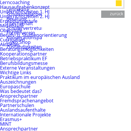
Sekretariat
Lerncoaching
Hausmeister
Hausaufgabenkonzept
Lehrkräfte
Unterrichtszeiten 1. HJ
Schulsozialarbeit
zurück
Unterrichtszeiten 2. HJ
Beratung
Erprobungsstufe
Elternschaft
Mittelstufe
Schülervertretung
Oberstufe
Förderverein
Berufs- u. Studienorientierung
Kooperationspartner
Curriculum
GyKo Shop
Aktuelles
Zuständigkeiten
Beratungsmöglichkeiten
Kooperationspartner
Betriebspraktikum EF
Berufsbildungsmesse
Externe Veranstaltungen
Wichtige Links
Praktikum im europäischen Ausland
Auszeichnungen
Europaschule
Was bedeutet das?
Ansprechpartner
Fremdsprachenangebot
Partnerschulen
Auslandsaufenthalte
Internationale Projekte
Erasmus+
MINT
Ansprechpartner