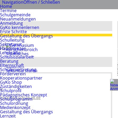
Navigation
Öffnen / Schließen
Home
Termine
Schulgemeinde
Neuanmeldungen
Anmeldung
GyKo kennenlernen
Erste Schritte
Gestaltung des Übergangs
Schulleitung
Sekretariat
NSKI
Hausmeister
Lehrkräfte
Schulsozialarbeit
Beratung
Elternschaft
Schülervertretung
Förderverein
Kooperationspartner
GyKo Shop
Zuständigkeiten
V.
Schulprofil
Pädagogisches Konzept
linski@ko-schule-gk.de
Schulprogramm
Schulordnung
Medienkonzept
Neuanmeldungen
Gestaltung des Übergangs
Schulleitung
Lernzeit